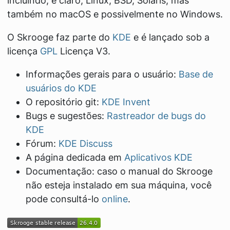
incluindo, é claro, Linux, BSD, Solaris, mas
também no macOS e possivelmente no Windows.
O Skrooge faz parte do
KDE
e é lançado sob a
licença
GPL
Licença V3.
Informações gerais para o usuário:
Base de
usuários do KDE
O repositório git:
KDE Invent
Bugs e sugestões:
Rastreador de bugs do
KDE
Fórum:
KDE Discuss
A página dedicada em
Aplicativos KDE
Documentação: caso o manual do Skrooge
não esteja instalado em sua máquina, você
pode consultá-lo
online
.