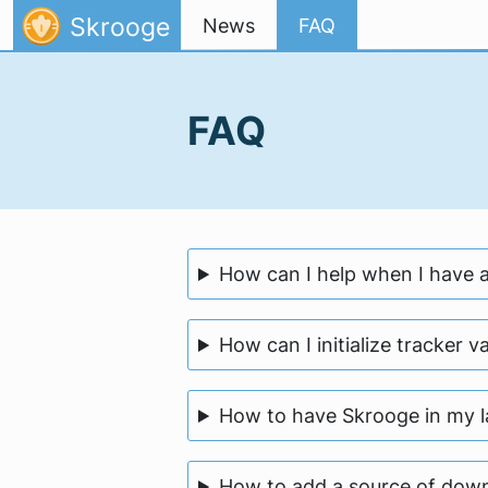
跳至内容
Skrooge
News
FAQ
FAQ
How can I help when I have 
How can I initialize tracker v
How to have Skrooge in my 
How to add a source of down