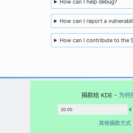
How can I help debug?
How can I report a vulnerabili
How can I contribute to the 
捐款给 KDE -
为何
€
数额
其他捐款方式