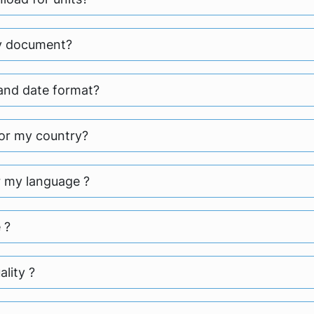
my document?
 and date format?
for my country?
r my language ?
 ?
lity ?