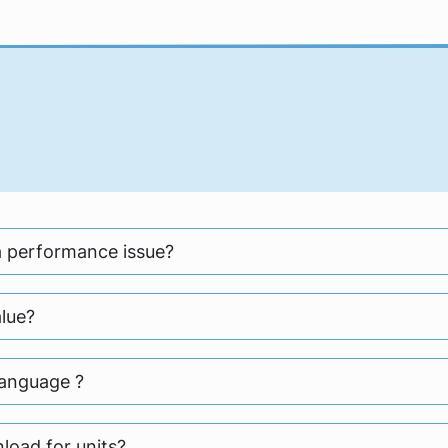
a performance issue?
alue?
language ?
load for units?